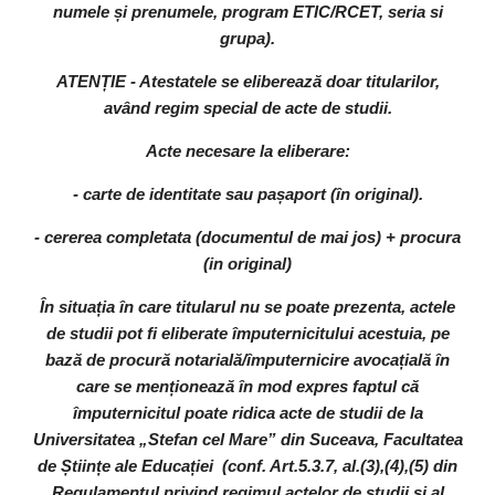
numele și prenumele, program ETIC/RCET, seria si
grupa).
ATENȚIE - Atestatele se eliberează doar titularilor,
având regim special de acte de studii.
Acte necesare la eliberare:
- carte de identitate sau pașaport (în original).
- cererea completata (documentul de mai jos) + procura
(in original)
În situația în care titularul nu se poate prezenta, actele
de studii pot fi eliberate împuternicitului acestuia, pe
bază de procură notarială/împuternicire avocațială în
care se menționează în mod expres faptul că
împuternicitul poate ridica acte de studii de la
Universitatea „Stefan cel Mare” din Suceava, Facultatea
de Științe ale Educației (conf. Art.5.3.7, al.(3),(4),(5) din
Regulamentul privind regimul actelor de studii și al