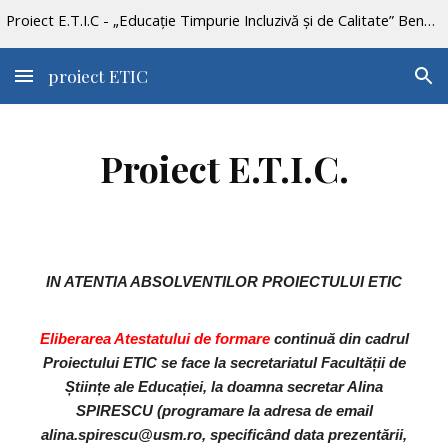
Proiect E.T.I.C - „Educație Timpurie Incluzivă și de Calitate” Beneficiar: Ministerul Educației Cod SMIS 2014+: 128215 - POCU/446/6/22
Skip to main content
Skip to navigation
proiect ETIC
Proiect E.T.I.C.
IN ATENTIA ABSOLVENTILOR PROIECTULUI ETIC
Eliberarea Atestatului de formare
continuă din cadrul
Proiectului ETIC se face la secretariatul Facultății de
Științe ale Educației, la doamna secretar Alina
SPIRESCU (programare la adresa de email
alina.spirescu@usm.ro, specificând data prezentării,